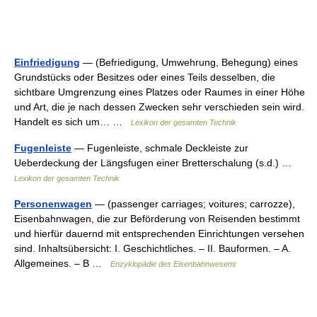
Einfriedigung
— (Befriedigung, Umwehrung, Behegung) eines
Grundstücks oder Besitzes oder eines Teils desselben, die
sichtbare Umgrenzung eines Platzes oder Raumes in einer Höhe
und Art, die je nach dessen Zwecken sehr verschieden sein wird.
Handelt es sich um… …
Lexikon der gesamten Technik
Fugenleiste
— Fugenleiste, schmale Deckleiste zur
Ueberdeckung der Längsfugen einer Bretterschalung (s.d.) …
Lexikon der gesamten Technik
Personenwagen
— (passenger carriages; voitures; carrozze),
Eisenbahnwagen, die zur Beförderung von Reisenden bestimmt
und hierfür dauernd mit entsprechenden Einrichtungen versehen
sind. Inhaltsübersicht: I. Geschichtliches. – II. Bauformen. – A.
Allgemeines. – B …
Enzyklopädie des Eisenbahnwesens