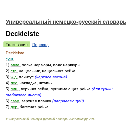
Универсальный немецко-русский словарь
Deckleiste
Толкование
Перевод
Deckleiste
сущ.
1)
авиа.
полка нервюры, пояс нервюры
2)
стр.
нащельник, нащельная рейка
3)
ж.д.
плинтус
(каркаса вагона)
4)
лес.
накладка, штапик
5)
пищ.
верхняя рейка, прижимающая рейка
(для сушки
табачного листа)
6)
свар.
верхняя планка
(направляющей)
7)
дер.
багетная рейка
Универсальный немецко-русский словарь
.
Академик.ру
.
2011
.