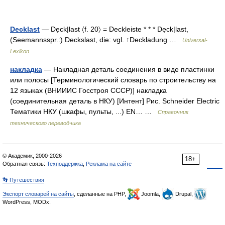
Decklast
— Dẹck|last 〈f. 20〉 = Deckleiste * * * Dẹck|last,
(Seemannsspr.:) Deckslast, die: vgl. ↑Deckladung …
Universal-
Lexikon
накладка
— Накладная деталь соединения в виде пластинки
или полосы [Терминологический словарь по строительству на
12 языках (ВНИИИС Госстроя СССР)] накладка
(соединительная деталь в НКУ) [Интент] Рис. Schneider Electric
Тематики НКУ (шкафы, пульты, ...) EN… …
Справочник
технического переводчика
© Академик, 2000-2026
18+
Обратная связь:
Техподдержка
,
Реклама на сайте
👣 Путешествия
Экспорт словарей на сайты
, сделанные на PHP,
Joomla,
Drupal,
WordPress, MODx.