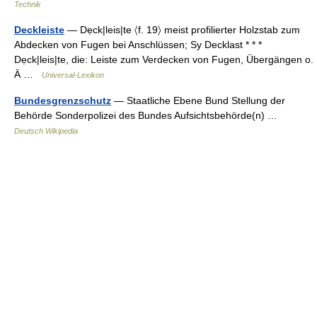
Technik
Deckleiste
— Dẹck|leis|te 〈f. 19〉 meist profilierter Holzstab zum
Abdecken von Fugen bei Anschlüssen; Sy Decklast * * *
Dẹck|leis|te, die: Leiste zum Verdecken von Fugen, Übergängen o.
Ä …
Universal-Lexikon
Bundesgrenzschutz
— Staatliche Ebene Bund Stellung der
Behörde Sonderpolizei des Bundes Aufsichtsbehörde(n) …
Deutsch Wikipedia